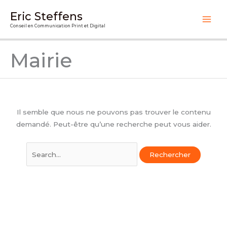
Aller
Eric Steffens
au
Conseil en Communication Print et Digital
contenu
Mairie
Il semble que nous ne pouvons pas trouver le contenu
demandé. Peut-être qu’une recherche peut vous aider.
Rechercher :