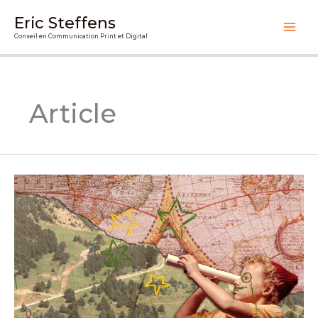
Aller
Eric Steffens
au
Conseil en Communication Print et Digital
contenu
Article